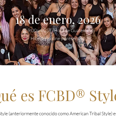
18 de enero, 2026
⏰ 9:00am CST (Hora de Guatemala)
Híbrido (online y presencial)
ué es FCBD® Styl
le (anteriormente conocido como American Tribal Style) es