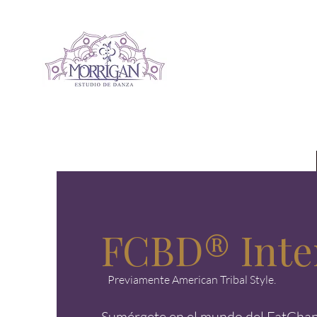
FCBD® Inte
Previamente American Tribal Style.
Sumérgete en el mundo del FatCh