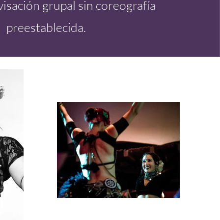
visación grupal sin coreografía
preestablecida.