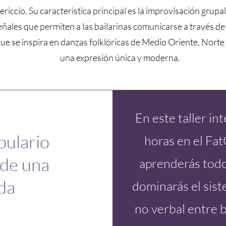
riccio. Su característica principal es la improvisación grup
ñales que permiten a las bailarinas comunicarse a través de
ue se inspira en danzas folklóricas de Medio Oriente, Norte 
una expresión única y moderna.
En este taller in
bulario
horas en el Fa
 de una
aprenderás todo 
da
dominarás el sist
no verbal entre b