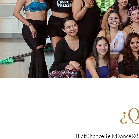
¿Q
El FatChanceBellyDance® Sty